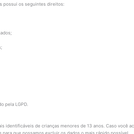
 possui os seguintes direitos:
zados;
;
do pela LGPD.
 identificáveis de crianças menores de 13 anos. Caso você acr
 para que possamos excluir os dados o mais rápido possível.