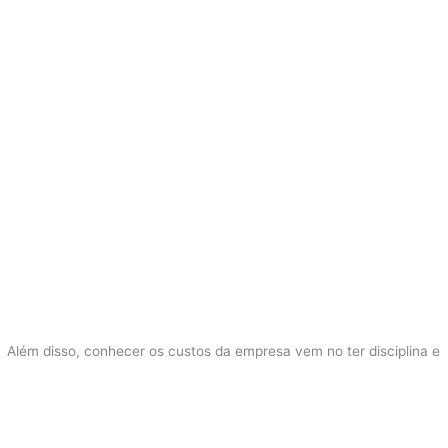
Além disso, conhecer os custos da empresa vem no ter disciplina e
uma reserva financeira. Contudo, ter otimismo e pensamento
positivo, reflexivo, as adaptações podem te dar ainda mais
atenção ao que procura.