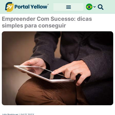
Ir
para
o
Empreender Com Sucesso: dicas
conteúdo
simples para conseguir
Julia Rodrigues
/
04.12.2023