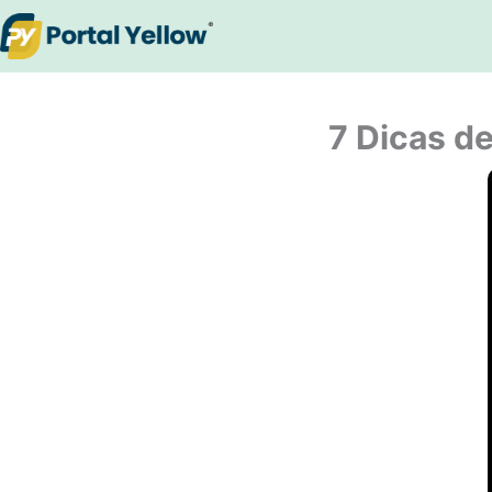
Ir
para
o
conteúdo
7 Dicas de