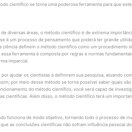
método científico se torna uma poderosa ferramenta para que e
 de diversas áreas, o método científico é de extrema importânc
sse é um processo de pensamento que poderá ter grande utilid
 ciência definem o método científico como um procedimento sis
 essa ferramenta é composta por regras e normas fundamentais p
rma imparcial.
 por ajudar os cientistas a definirem sua pesquisa, atuando co
ssim, por meio desse método se torna possível saber quais são
ncionamento do método científico, você será capaz de investig
s científicas. Além disso, o método científico terá um importan
o funciona de modo objetivo, tornando todo o processo de inve
 que as conclusões científicas não sofram influência pessoal d