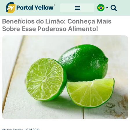
Ir
para
o
Benefícios do Limão: Conheça Mais
conteúdo
Sobre Esse Poderoso Alimento!
Graziele Almeida
/
27.01.2023